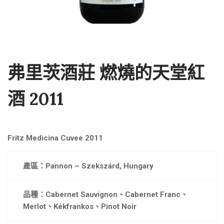
弗里茨酒莊 燃燒的天堂紅
酒 2011
Fritz Medicina Cuvee 2011
產區：Pannon – Szekszárd, Hungary
品種：Cabernet Sauvignon、Cabernet Franc、
Merlot、Kékfrankos、Pinot Noir