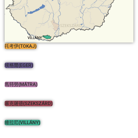
托考伊(TOKAJ)
埃格爾(EGER)
馬特勞(MÁTRA)
塞克薩德(SZEKSZÁRD)
維拉尼(VILLÁNY)